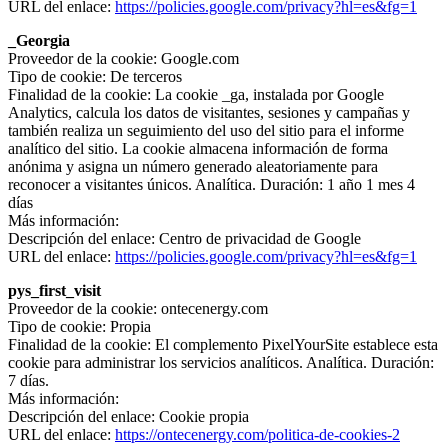
URL del enlace:
https://policies.google.com/privacy?hl=es&fg=1
_Georgia
Proveedor de la cookie: Google.com
Tipo de cookie: De terceros
Finalidad de la cookie: La cookie _ga, instalada por Google
Analytics, calcula los datos de visitantes, sesiones y campañas y
también realiza un seguimiento del uso del sitio para el informe
analítico del sitio. La cookie almacena información de forma
anónima y asigna un número generado aleatoriamente para
reconocer a visitantes únicos. Analítica. Duración: 1 año 1 mes 4
días
Más información:
Descripción del enlace: Centro de privacidad de Google
URL del enlace:
https://policies.google.com/privacy?hl=es&fg=1
pys_first_visit
Proveedor de la cookie: ontecenergy.com
Tipo de cookie: Propia
Finalidad de la cookie: El complemento PixelYourSite establece esta
cookie para administrar los servicios analíticos. Analítica. Duración:
7 días.
Más información:
Descripción del enlace: Cookie propia
URL del enlace:
https://ontecenergy.com/politica-de-cookies-2